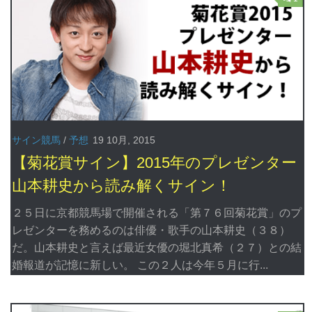
サイン競馬
/
予想
19 10月, 2015
【菊花賞サイン】2015年のプレゼンター
山本耕史から読み解くサイン！
２５日に京都競馬場で開催される「第７６回菊花賞」のプ
レゼンターを務めるのは俳優・歌手の山本耕史（３８）
だ。山本耕史と言えば最近女優の堀北真希（２７）との結
婚報道が記憶に新しい。 この２人は今年５月に行...