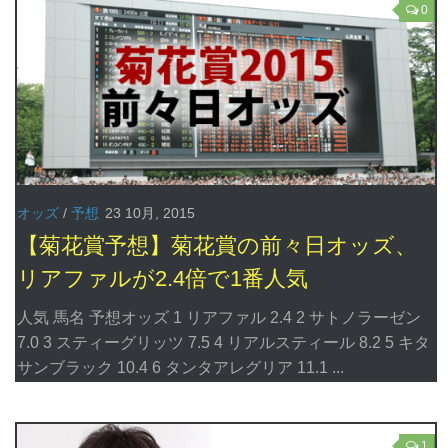
0
オッズ
/
予想
23 10月, 2015
【菊花賞予想】菊花賞の前々日オッズ、
リアファルが2.4倍で1番人気
人気 馬名 予想オッズ 1 リアファル 2.4 2 サトノラーゼン
7.0 3 スティーグリッツ 7.5 4 リアルスティール 8.2 5 キタ
サンブラック 10.4 6 タンタアレグリア 11.1 ...
1