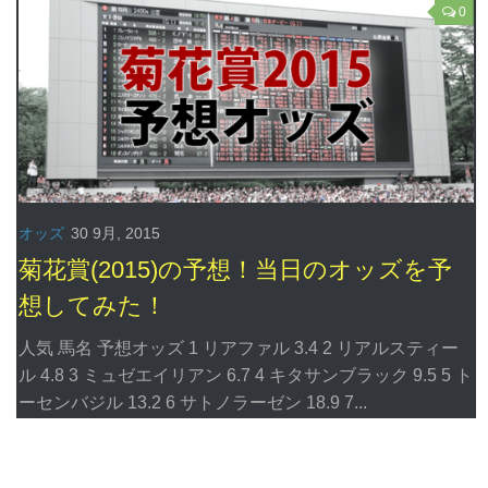
0
オッズ
30 9月, 2015
菊花賞(2015)の予想！当日のオッズを予
想してみた！
人気 馬名 予想オッズ 1 リアファル 3.4 2 リアルスティー
ル 4.8 3 ミュゼエイリアン 6.7 4 キタサンブラック 9.5 5 ト
ーセンバジル 13.2 6 サトノラーゼン 18.9 7...