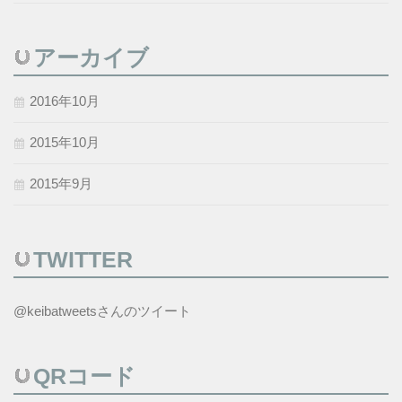
アーカイブ
2016年10月
2015年10月
2015年9月
TWITTER
@keibatweetsさんのツイート
QRコード