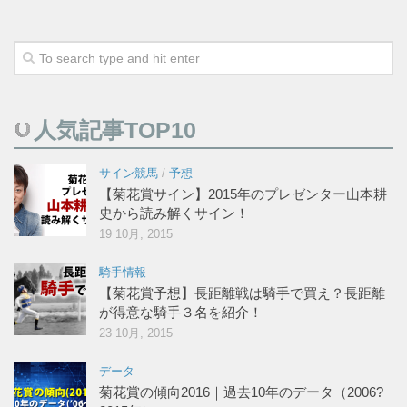
人気記事TOP10
サイン競馬
/
予想
【菊花賞サイン】2015年のプレゼンター山本耕
史から読み解くサイン！
19 10月, 2015
騎手情報
【菊花賞予想】長距離戦は騎手で買え？長距離
が得意な騎手３名を紹介！
23 10月, 2015
データ
菊花賞の傾向2016｜過去10年のデータ（2006?