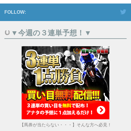
FOLLOW:
▼今週の３連単予想！▼
【馬券が当たらない・・・】そんな方へ必見！