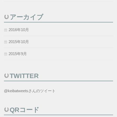
アーカイブ
2016年10月
2015年10月
2015年9月
TWITTER
@keibatweetsさんのツイート
QRコード