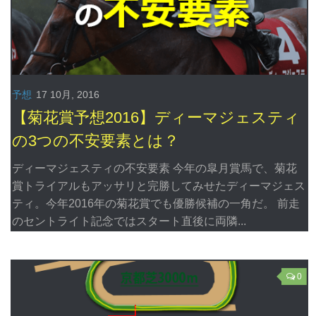
過去の菊花賞
予想
17 10月, 2016
【菊花賞予想2016】ディーマジェスティ
の3つの不安要素とは？
ディーマジェスティの不安要素 今年の皐月賞馬で、菊花
賞トライアルもアッサリと完勝してみせたディーマジェス
ティ。今年2016年の菊花賞でも優勝候補の一角だ。 前走
のセントライト記念ではスタート直後に両隣...
0