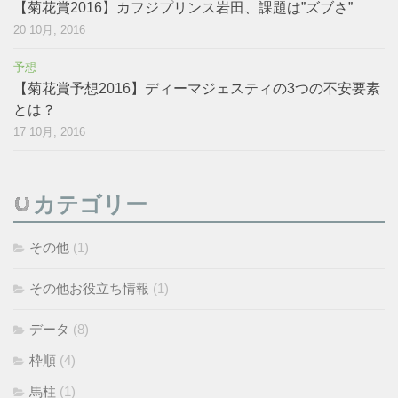
【菊花賞2016】カフジプリンス岩田、課題は”ズブさ”
20 10月, 2016
予想
【菊花賞予想2016】ディーマジェスティの3つの不安要素
とは？
17 10月, 2016
カテゴリー
その他
(1)
その他お役立ち情報
(1)
データ
(8)
枠順
(4)
馬柱
(1)